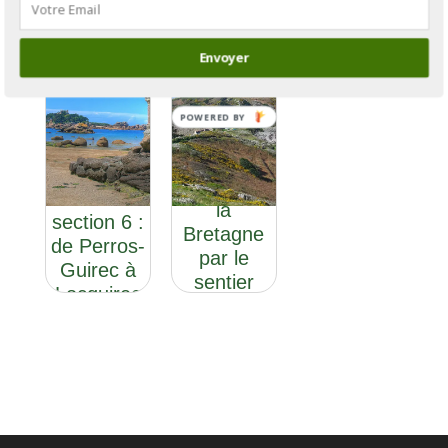
Envoyer
POWERED BY
GR®34 :
le tour de
GR®34
la
section 6 :
Bretagne
de Perros-
par le
Guirec à
sentier
Locquirec
des
douaniers