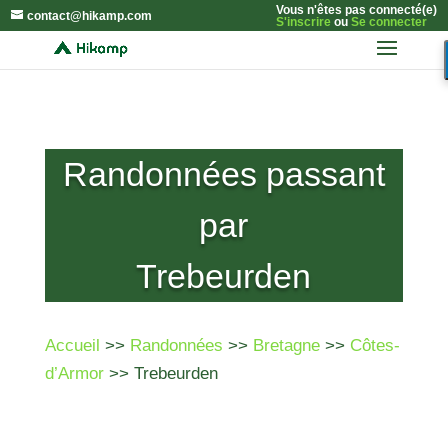
Vous n'êtes pas connecté(e)
contact@hikamp.com
S'inscrire
ou
Se connecter
Randonnées passant
par
Trebeurden
Accueil
>>
Randonnées
>>
Bretagne
>>
Côtes-
d’Armor
>> Trebeurden