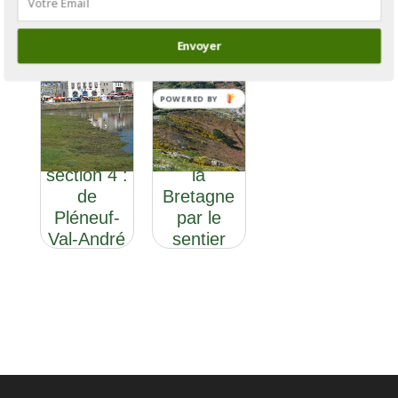
Envoyer
POWERED BY
GR®34 :
GR®34
le tour de
section 4 :
la
de
Bretagne
Pléneuf-
par le
Val-André
sentier
à Paimpol
des
douaniers