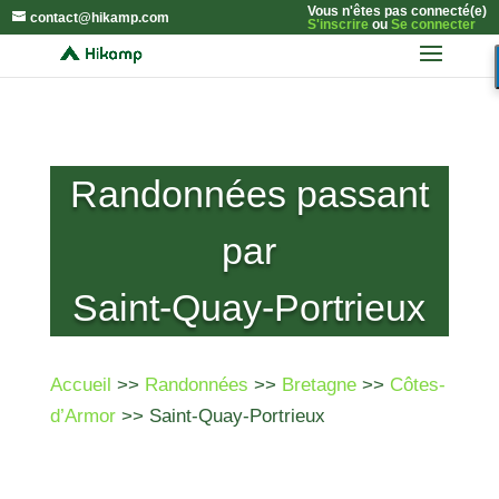
Vous n'êtes pas connecté(e)
contact@hikamp.com
S'inscrire
ou
Se connecter
Randonnées passant
par
Saint-Quay-Portrieux
Accueil
>>
Randonnées
>>
Bretagne
>>
Côtes-
d’Armor
>> Saint-Quay-Portrieux