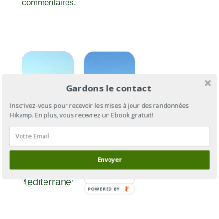
commentaires.
Gardons le contact
Inscrivez-vous pour recevoir les mises à jour des randonnées
Hikamp. En plus, vous recevrez un Ebook gratuit!
GR®4
GR®4 : de
Section 3
l’Atlantique à
Envoyer
: de
la
Mouthiers
Méditerranée
à Cussac
POWERED BY