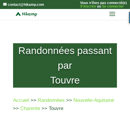
Vous n'êtes pas connecté(e)
contact@hikamp.com
S'inscrire
ou
Se connecter
Randonnées passant
par
Touvre
Accueil
>>
Randonnées
>>
Nouvelle-Aquitaine
>>
Charente
>> Touvre