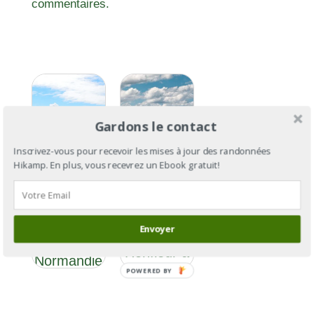
commentaires.
Gardons le contact
Inscrivez-vous pour recevoir les mises à jour des randonnées
Hikamp. En plus, vous recevrez un Ebook gratuit!
GR®223
GR®223 :
section 1 :
Littoral de
Envoyer
de
la
Honfleur à
Normandie
Cherbourg
POWERED BY