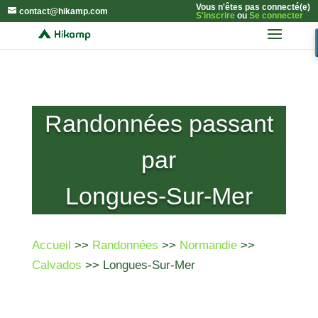
Vous n'êtes pas connecté(e)
contact@hikamp.com
S'inscrire
ou
Se connecter
Randonnées passant
par
Longues-Sur-Mer
Accueil
>>
Randonnées
>>
Normandie
>>
Calvados
>> Longues-Sur-Mer