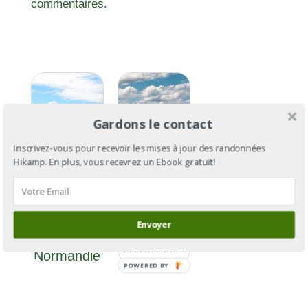
commentaires.
Gardons le contact
Inscrivez-vous pour recevoir les mises à jour des randonnées
Hikamp. En plus, vous recevrez un Ebook gratuit!
GR®223
GR®223 :
section 1 :
Littoral de
Envoyer
de
la
Honfleur à
Normandie
Cherbourg
POWERED BY