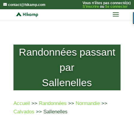
Vous n'êtes pas connecté(e)
contact@hikamp.com
S'inscrire
ou
Se connecter
Randonnées passant
par
Sallenelles
Accueil
>>
Randonnées
>>
Normandie
>>
Calvados
>> Sallenelles