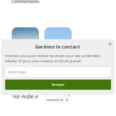
commentaires.
Gardons le contact
Inscrivez-vous pour recevoir les mises à jour des randonnées
Hikamp. En plus, vous recevrez un Ebook gratuit!
Via
Via
Francigena
Francigena
Section 5 :
Envoyer
: de
de Bar-
Cantorbéry
sur-Aube à
à Rome
POWERED BY
Langres