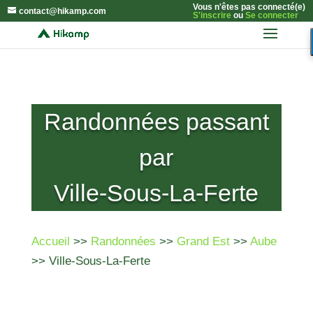
Vous n'êtes pas connecté(e)
contact@hikamp.com
S'inscrire
ou
Se connecter
Randonnées passant
par
Ville-Sous-La-Ferte
Accueil
>>
Randonnées
>>
Grand Est
>>
Aube
>> Ville-Sous-La-Ferte