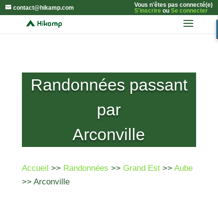
Vous n'êtes pas connecté(e)
contact@hikamp.com
S'inscrire
ou
Se connecter
Randonnées passant
par
Arconville
Accueil
>>
Randonnées
>>
Grand Est
>>
Aube
>> Arconville