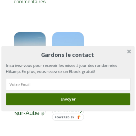
commentaires.
Gardons le contact
Inscrivez-vous pour recevoir les mises à jour des randonnées
Hikamp. En plus, vous recevrez un Ebook gratuit!
Via
Via
Francigena
Francigena
Section 5 :
Envoyer
: de
de Bar-
Cantorbéry
sur-Aube à
à Rome
POWERED BY
Langres