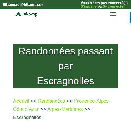
Vous n'êtes pas connecté(e)
contact@hikamp.com
S'inscrire
ou
Se connecter
Randonnées passant
par
Escragnolles
Accueil
>>
Randonnées
>>
Provence-Alpes-
Côte d’Azur
>>
Alpes-Maritimes
>>
Escragnolles