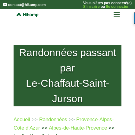
Vous n'êtes pas connecté(e)
contact@hikamp.com
S'inscrire
ou
Se connecter
Randonnées passant
par
Le-Chaffaut-Saint-
Jurson
Accueil
>>
Randonnées
>>
Provence-Alpes-
Côte d’Azur
>>
Alpes-de-Haute-Provence
>>