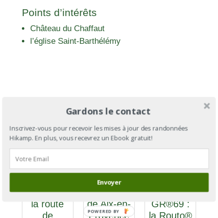
Points d’intérêts
Château du Chaffaut
l’église Saint-Barthélémy
Gardons le contact
Inscrivez-vous pour recevoir les mises à jour des randonnées
Hikamp. En plus, vous recevrez un Ebook gratuit!
GR®69
Envoyer
GR®406 :
section 2 :
la route
de Aix-en-
GR®69 :
POWERED BY
de
Provence
la Routo®