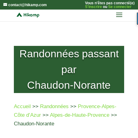
Vous n'êtes pas connecté(e)
contact@hikamp.com
S'inscrire
ou
Se connecter
Randonnées passant
par
Chaudon-Norante
Accueil
>>
Randonnées
>>
Provence-Alpes-
Côte d’Azur
>>
Alpes-de-Haute-Provence
>>
Chaudon-Norante