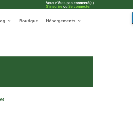
Vous n'êtes pas connecté(e)
S'inscrire
ou
Se connecter
log
Boutique
Hébergements
et