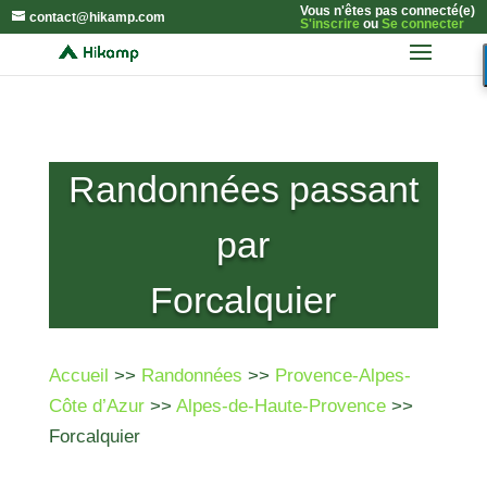
Vous n'êtes pas connecté(e)
contact@hikamp.com
S'inscrire
ou
Se connecter
Randonnées passant
par
Forcalquier
Accueil
>>
Randonnées
>>
Provence-Alpes-
Côte d’Azur
>>
Alpes-de-Haute-Provence
>>
Forcalquier