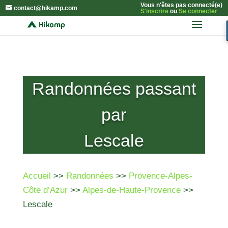
Vous n'êtes pas connecté(e)
contact@hikamp.com
S'inscrire
ou
Se connecter
Randonnées passant
par
Lescale
Accueil
>>
Randonnées
>>
Provence-Alpes-
Côte d’Azur
>>
Alpes-de-Haute-Provence
>>
Lescale