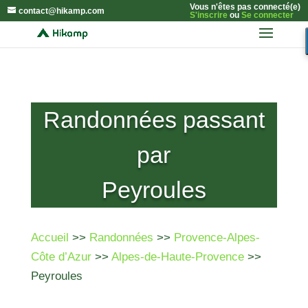
Vous n'êtes pas connecté(e)
contact@hikamp.com
S'inscrire
ou
Se connecter
Randonnées passant
par
Peyroules
Accueil
>>
Randonnées
>>
Provence-Alpes-
Côte d’Azur
>>
Alpes-de-Haute-Provence
>>
Peyroules