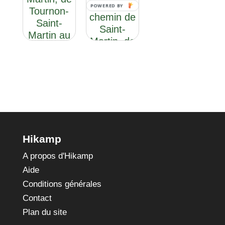
: le
POWERED BY
Tournon-
chemin de
Saint-
Saint-
Martin au
Martin, de
Col du
Montluçon
Petit
à Roanne
Saint-
Bernard
Hikamp
A propos d'Hikamp
Aide
Conditions générales
Contact
Plan du site