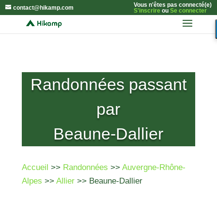
Vous n'êtes pas connecté(e)
contact@hikamp.com
S'inscrire
ou
Se connecter
Randonnées passant
par
Beaune-Dallier
Accueil
>>
Randonnées
>>
Auvergne-Rhône-
Alpes
>>
Allier
>> Beaune-Dallier