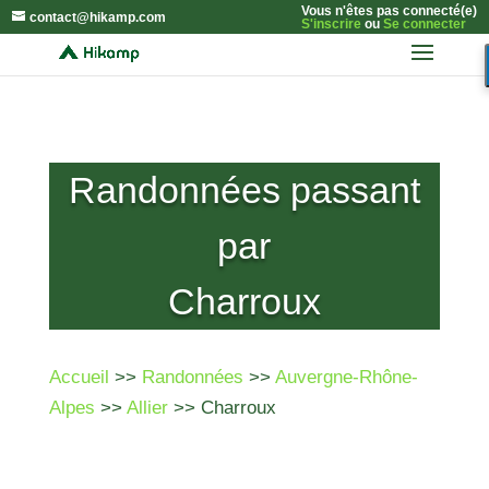
Vous n'êtes pas connecté(e)
contact@hikamp.com
S'inscrire
ou
Se connecter
Randonnées passant
par
Charroux
Accueil
>>
Randonnées
>>
Auvergne-Rhône-
Alpes
>>
Allier
>> Charroux