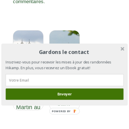
commentaires.
Gardons le contact
Via Sancti
Inscrivez-vous pour recevoir les mises à jour des randonnées
Martini : le
Hikamp. En plus, vous recevrez un Ebook gratuit!
Via Sancti
chemin de
Martini
Saint
Section 2
Martin, de
: le
Tournon-
Envoyer
chemin de
Saint-
Saint-
Martin au
Martin, de
POWERED BY
Col du
Montluçon
Petit
à Roanne
Saint-