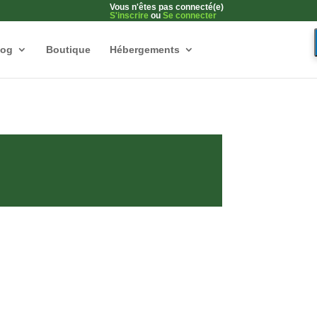
Vous n'êtes pas connecté(e)
S'inscrire
ou
Se connecter
log
Boutique
Hébergements