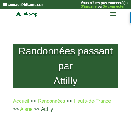
Vous n'êtes pas connecté(e)
contact@hikamp.com
S'inscrire
ou
Se connecter
Randonnées passant
par
Attilly
Accueil
>>
Randonnées
>>
Hauts-de-France
>>
Aisne
>> Attilly