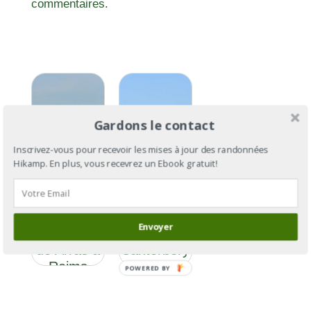
commentaires.
Gardons le contact
Inscrivez-vous pour recevoir les mises à jour des randonnées
Hikamp. En plus, vous recevrez un Ebook gratuit!
Via
Via
Francigena
Francigena
Envoyer
Section 3 :
: de
de Arras à
Cantorbéry
Reims
à Rome
POWERED BY