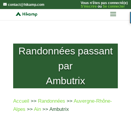
Vous n'êtes pas connecté(e)
contact@hikamp.com
S'inscrire
ou
Se connecter
Randonnées passant
par
Ambutrix
Accueil
>>
Randonnées
>>
Auvergne-Rhône-
Alpes
>>
Ain
>> Ambutrix