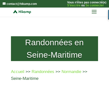
Vous n'êtes pas connecté(e)
contact@hikamp.com
S'inscrire
ou
Se connecter
Randonnées en
Seine-Maritime
Accueil
>>
Randonnées
>>
Normandie
>>
Seine-Maritime