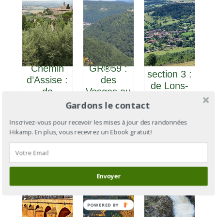
Le
GR®59
Chemin
GR®59 :
section 3 :
d’Assise :
des
de Lons-
de
Vosges au
le-Saunier
Vézelay à
Jura
Gardons le contact
à Culoz
Assise
Inscrivez-vous pour recevoir les mises à jour des randonnées
Hikamp. En plus, vous recevrez un Ebook gratuit!
Envoyer
GR®13
POWERED BY
GR®13
GR®3
Section 4