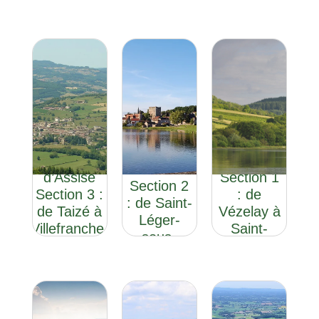
Le
Le
Chemin
Chemin
Le Chemin
d’Assise
d’Assise
d’Assise
Section 1
Section 2
Section 3 :
: de
: de Saint-
de Taizé à
Vézelay à
Léger-
Villefranche-
Saint-
sous-
sur-Saône
Léger-
Beuvray à
sous-
Taizé
Beuvray