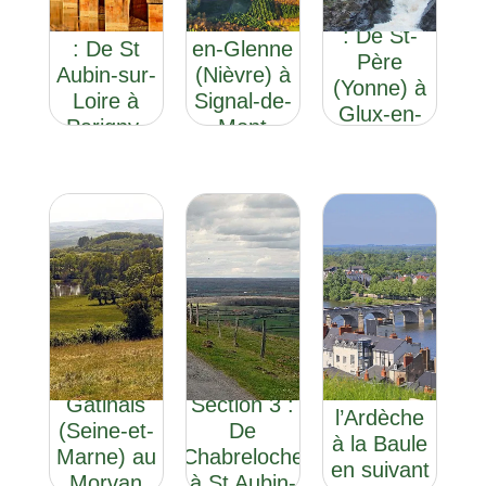
Section 3
Section 4
: De Glux-
: De St-
: De St
en-Glenne
Père
Aubin-sur-
(Nièvre) à
(Yonne) à
Loire à
Signal-de-
Glux-en-
Parigny-
Mont
Glenne
les-Vaux
(Saône-
(Nièvre)
et-Loire)
GR®13:
Du
GR®3
GR®3: de
Gâtinais
Section 3 :
l’Ardèche
(Seine-et-
De
à la Baule
Marne) au
Chabreloche
en suivant
Morvan
à St Aubin-