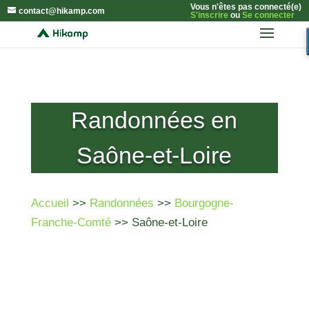
Vous n'êtes pas connecté(e)
contact@hikamp.com
S'inscrire
ou
Se connecter
Randonnées en
Saône-et-Loire
Accueil
>>
Randonnées
>>
Bourgogne-
Franche-Comté
>> Saône-et-Loire