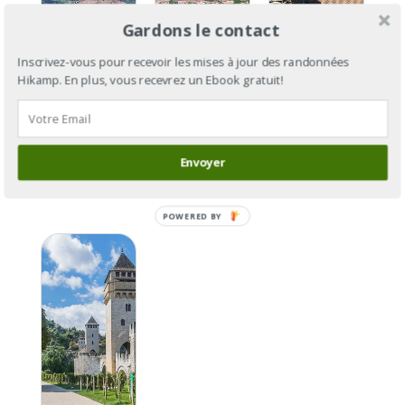
Gardons le contact
GR®65 :
Inscrivez-vous pour recevoir les mises à jour des randonnées
GR®65 :
la Via
Hikamp. En plus, vous recevrez un Ebook gratuit!
la Via
Podiensis
GR®65, Via
Podiensis
Section 6,
Gebennensis
Section 5,
de
et Via
de
Envoyer
Condom à
Podiensis
Moissac à
Aire-sur-
Condom
l‘Adour
POWERED
BY
GR®65 :
la Via