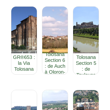
GR®653 :
GR®653 :
la Via
la Via
Tolosana
GR®653 :
Tolosana
Section 6
la Via
Section 5
: de Auch
Tolosana
: de
à Oloron-
Toulouse
Sainte-
à Auch
Marie