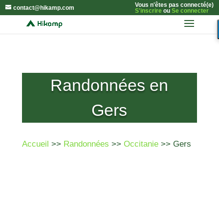
Vous n'êtes pas connecté(e)
contact@hikamp.com
S'inscrire
ou
Se connecter
Randonnées en
Gers
Accueil
>>
Randonnées
>>
Occitanie
>> Gers