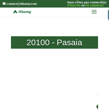
Vous n'êtes pas connecté(e)
contact@hikamp.com
S'inscrire
ou
Se connecter
20100 - Pasaia