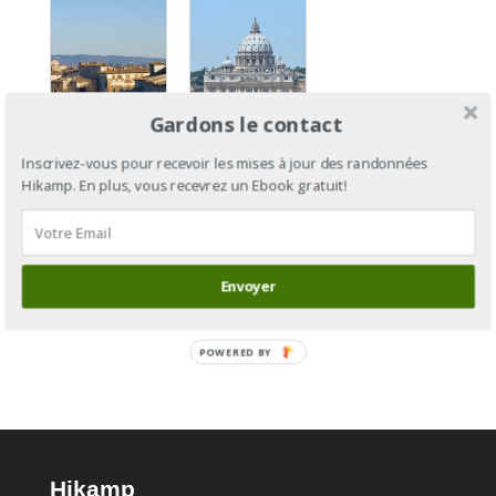
Gardons le contact
Inscrivez-vous pour recevoir les mises à jour des randonnées
Via
Via
Hikamp. En plus, vous recevrez un Ebook gratuit!
Francigena
Francigena
Section 14
: de
: de Massa
Cantorbéry
à Sienne
à Rome
Envoyer
POWERED BY
Hikamp