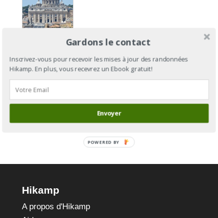
Gardons le contact
Via
Francigena
Inscrivez-vous pour recevoir les mises à jour des randonnées
Hikamp. En plus, vous recevrez un Ebook gratuit!
: de
Cantorbéry
à Rome
Envoyer
POWERED BY
Hikamp
A propos d'Hikamp