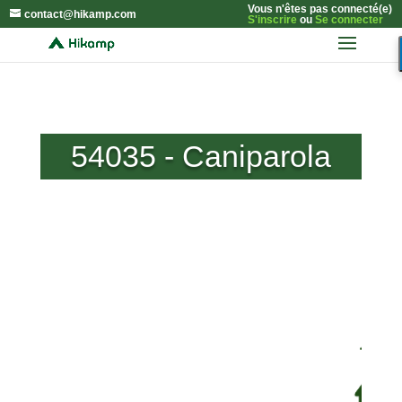
Vous n'êtes pas connecté(e)
contact@hikamp.com
S'inscrire
ou
Se connecter
54035 - Caniparola