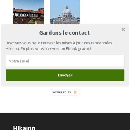
Gardons le contact
Via
Inscrivez-vous pour recevoir les mises à jour des randonnées
Francigena
Via
Hikamp. En plus, vous recevrez un Ebook gratuit!
Section 12
Francigena
: de Pont-
: de
Saint-
Cantorbéry
Martin à
à Rome
Envoyer
Plaisance
POWERED BY
Hikamp