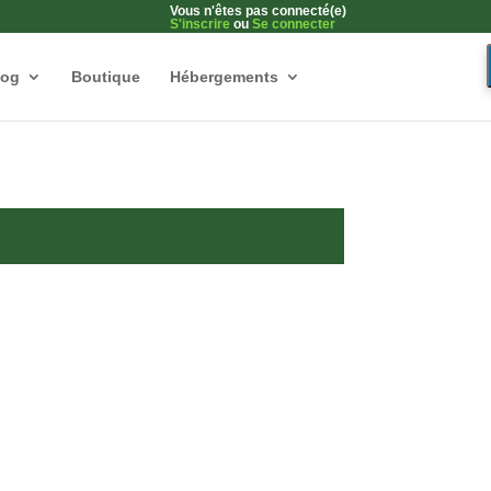
Vous n'êtes pas connecté(e)
S'inscrire
ou
Se connecter
log
Boutique
Hébergements