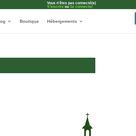
Vous n'êtes pas connecté(e)
S'inscrire
ou
Se connecter
log
Boutique
Hébergements