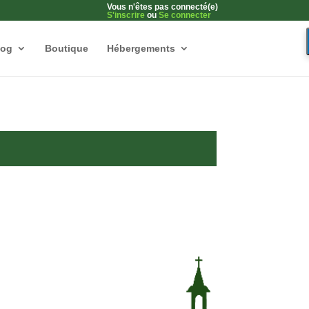
Vous n'êtes pas connecté(e)
S'inscrire
ou
Se connecter
log
Boutique
Hébergements