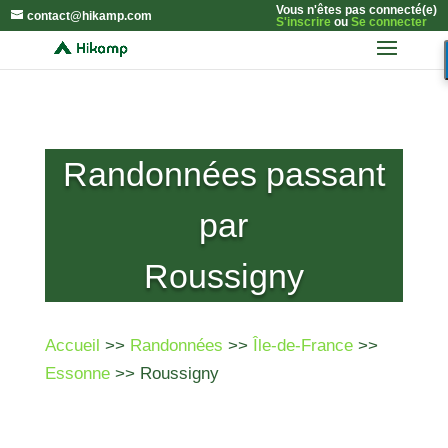
Vous n'êtes pas connecté(e)
contact@hikamp.com
S'inscrire
ou
Se connecter
Randonnées passant
par
Roussigny
Accueil
>>
Randonnées
>>
Île-de-France
>>
Essonne
>> Roussigny