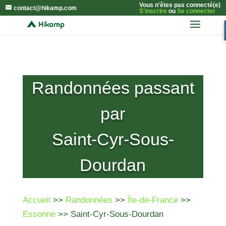
Vous n'êtes pas connecté(e)
contact@hikamp.com
S'inscrire
ou
Se connecter
Randonnées passant
par
Saint-Cyr-Sous-
Dourdan
Accueil
>>
Randonnées
>>
Île-de-France
>>
Essonne
>> Saint-Cyr-Sous-Dourdan