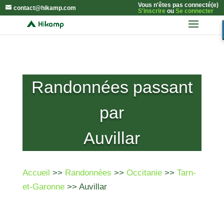
Vous n'êtes pas connecté(e)
contact@hikamp.com
S'inscrire
ou
Se connecter
Randonnées passant
par
Auvillar
Accueil
>>
Randonnées
>>
Occitanie
>>
Tarn-
et-Garonne
>> Auvillar