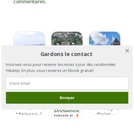
commentaires.
Gardons le contact
Inscrivez-vous pour recevoir les mises à jour des randonnées
Hikamp. En plus, vous recevrez un Ebook gratuit!
GR®65 :
GR®65 :
la Via
la Via
GR®65, Via
Podiensis
Podiensis,
Gebennensis
Envoyer
Section 5,
du Puy-
et Via
de
en-Velay à
Podiensis
Moissac à
Saint-
POWERED BY
Condom
Palais