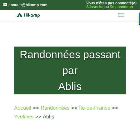
Vous n'êtes pas connecté(e)
contact@hikamp.com
S'inscrire
ou
Se connecter
Randonnées passant
par
Ablis
Accueil
>>
Randonnées
>>
Île-de-France
>>
Yvelines
>> Ablis