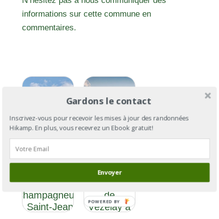
N’hésitez pas à nous communiquer des
informations sur cette commune en
commentaires.
Gardons le contact
Inscrivez-vous pour recevoir les mises à jour des randonnées
Hikamp. En plus, vous recevrez un Ebook gratuit!
Le Chemin
Le
d’Assise
Chemin
Envoyer
Section 5 : de
d’Assise :
Champagneux
de
POWERED BY
à Saint-Jean-
Vézelay à
de-Maurienne
Assise