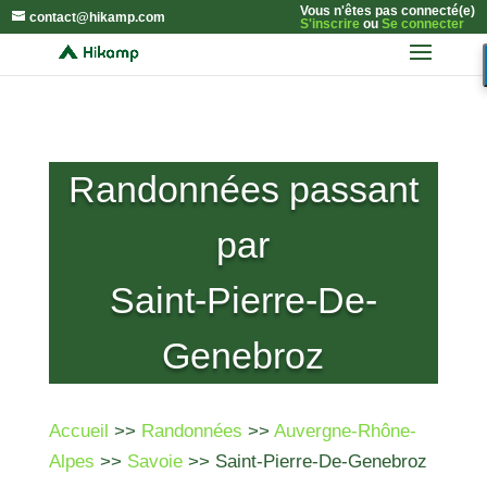
Vous n'êtes pas connecté(e)
contact@hikamp.com
S'inscrire
ou
Se connecter
Randonnées passant
par
Saint-Pierre-De-
Genebroz
Accueil
>>
Randonnées
>>
Auvergne-Rhône-
Alpes
>>
Savoie
>> Saint-Pierre-De-Genebroz