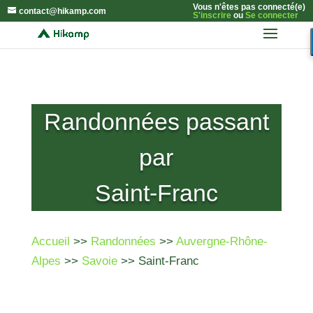
Vous n'êtes pas connecté(e)
contact@hikamp.com
S'inscrire
ou
Se connecter
Randonnées passant
par
Saint-Franc
Accueil
>>
Randonnées
>>
Auvergne-Rhône-
Alpes
>>
Savoie
>> Saint-Franc