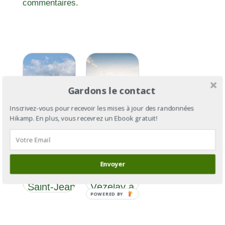
commentaires.
Gardons le contact
Inscrivez-vous pour recevoir les mises à jour des randonnées
Hikamp. En plus, vous recevrez un Ebook gratuit!
Le Chemin
Le
d’Assise
Chemin
Section 5 : de
d’Assise :
Envoyer
Champagneux
de
à Saint-Jean-
Vézelay à
POWERED BY
de-Maurienne
Assise