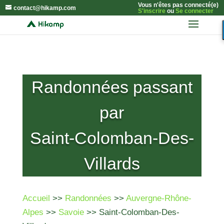
Vous n'êtes pas connecté(e)
contact@hikamp.com
S'inscrire
ou
Se connecter
Randonnées passant
par
Saint-Colomban-Des-
Villards
Accueil
>>
Randonnées
>>
Auvergne-Rhône-
Alpes
>>
Savoie
>> Saint-Colomban-Des-