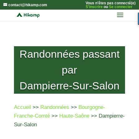
Vous n'êtes pas connecté(e)
contact@hikamp.com
S'inscrire
ou
Se connecter
Randonnées passant
par
Dampierre-Sur-Salon
Accueil
>>
Randonnées
>>
Bourgogne-
Franche-Comté
>>
Haute-Saône
>> Dampierre-
Sur-Salon