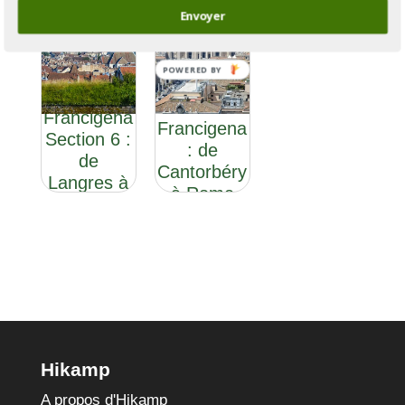
Envoyer
POWERED BY
Via
Via
Francigena
Francigena
Section 6 :
: de
de
Cantorbéry
Langres à
à Rome
Besançon
Hikamp
A propos d'Hikamp