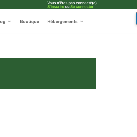
Vous n'êtes pas connecté(e)
S'inscrire
ou
Se connecter
log
Boutique
Hébergements