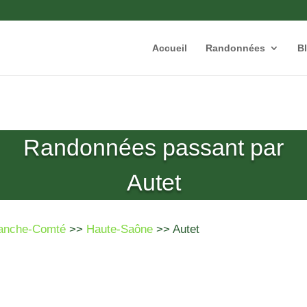
Accueil
Randonnées
B
Randonnées passant par
Autet
anche-Comté
>>
Haute-Saône
>> Autet