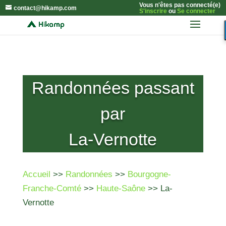
Vous n'êtes pas connecté(e)
contact@hikamp.com
S'inscrire
ou
Se connecter
Randonnées passant
par
La-Vernotte
Accueil
>>
Randonnées
>>
Bourgogne-
Franche-Comté
>>
Haute-Saône
>> La-
Vernotte