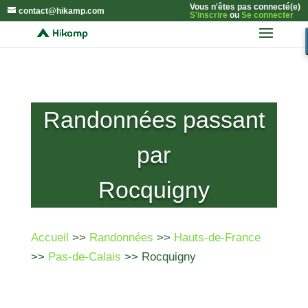
Vous n'êtes pas connecté(e)
contact@hikamp.com
S'inscrire
ou
Se connecter
Randonnées passant
par
Rocquigny
Accueil
>>
Randonnées
>>
Hauts-de-France
>>
Pas-de-Calais
>> Rocquigny