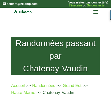
Vous n'êtes pas connecté(e)
contact@hikamp.com
S'inscrire
ou
Se connecter
Randonnées passant
par
Chatenay-Vaudin
Accueil
>>
Randonnées
>>
Grand Est
>>
Haute-Marne
>> Chatenay-Vaudin