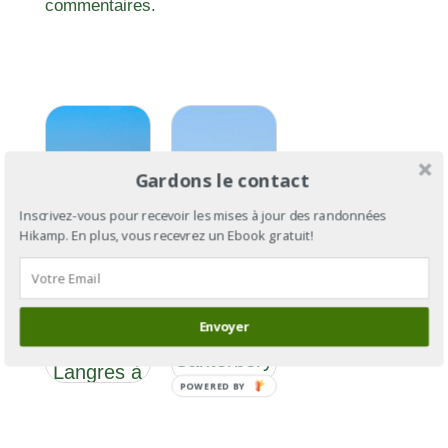
commentaires.
Gardons le contact
Inscrivez-vous pour recevoir les mises à jour des randonnées
Hikamp. En plus, vous recevrez un Ebook gratuit!
Via
Via
Francigena
Francigena
Section 6 :
Envoyer
: de
de
Cantorbéry
Langres à
à Rome
POWERED BY
Besançon