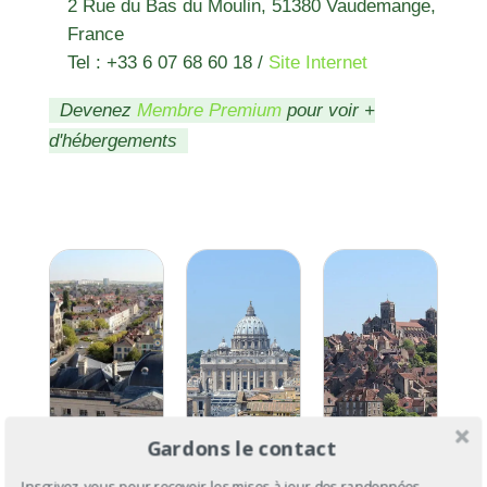
2 Rue du Bas du Moulin, 51380 Vaudemange,
France
Tel : +33 6 07 68 60 18
/
Site Internet
Devenez
Membre Premium
pour voir +
d'hébergements
Via
GR®654 :
Gardons le contact
Via
Francigena
la Via
Francigena
Inscrivez-vous pour recevoir les mises à jour des randonnées