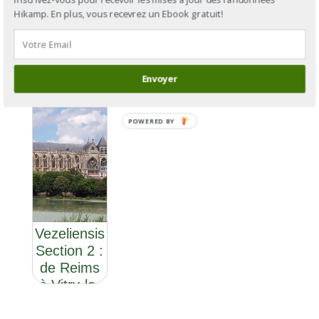
Section 4 :
Vezeliensis,
: de
Hikamp. En plus, vous recevrez un Ebook gratuit!
de Reims
de Brûly à
Cantorbéry
à Bar-sur-
Saint-
à Rome
Aube
Palais
Envoyer
POWERED BY
GR®654 :
la Via
Vezeliensis
Section 2 :
de Reims
à Vitry-le-
François