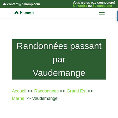
Vous n'êtes pas connecté(e)
contact@hikamp.com
S'inscrire
ou
Se connecter
Randonnées passant
par
Vaudemange
Accueil
>>
Randonnées
>>
Grand Est
>>
Marne
>> Vaudemange