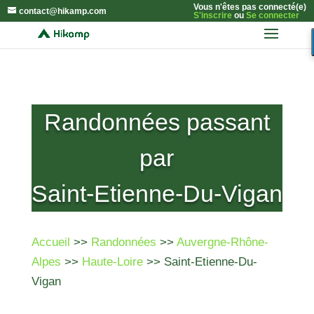
Vous n'êtes pas connecté(e)
contact@hikamp.com
S'inscrire
ou
Se connecter
Randonnées passant
par
Saint-Etienne-Du-Vigan
Accueil
>>
Randonnées
>>
Auvergne-Rhône-
Alpes
>>
Haute-Loire
>> Saint-Etienne-Du-
Vigan