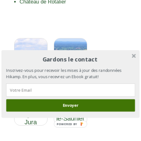
Château de Rotalier
Gardons le contact
Inscrivez-vous pour recevoir les mises à jour des randonnées
Hikamp. En plus, vous recevrez un Ebook gratuit!
GR®59
GR®59 :
section 3 :
Envoyer
des
de Lons-
Vosges au
le-Saunier
Jura
POWERED BY
à Culoz