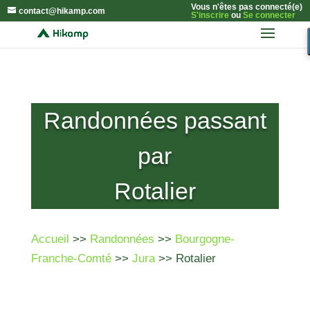
Vous n'êtes pas connecté(e)
contact@hikamp.com
S'inscrire
ou
Se connecter
Randonnées passant
par
Rotalier
Accueil
>>
Randonnées
>>
Bourgogne-
Franche-Comté
>>
Jura
>> Rotalier