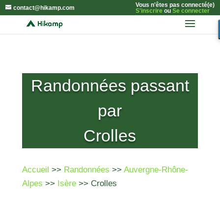
Vous n'êtes pas connecté(e)
contact@hikamp.com
S'inscrire
ou
Se connecter
Randonnées passant
par
Crolles
Accueil
>>
Randonnées
>>
Auvergne-Rhône-
Alpes
>>
Isère
>> Crolles