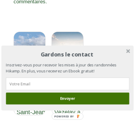
commentaires.
Gardons le contact
Inscrivez-vous pour recevoir les mises à jour des randonnées
Hikamp. En plus, vous recevrez un Ebook gratuit!
Le Chemin
Le
d’Assise
Chemin
Section 5 : de
d’Assise :
Envoyer
Champagneux
de
à Saint-Jean-
Vézelay à
POWERED BY
de-Maurienne
Assise