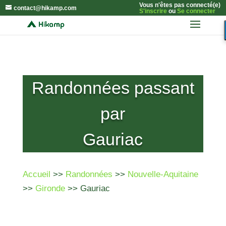
Vous n'êtes pas connecté(e)
contact@hikamp.com
S'inscrire
ou
Se connecter
Randonnées passant
par
Gauriac
Accueil
>>
Randonnées
>>
Nouvelle-Aquitaine
>>
Gironde
>> Gauriac