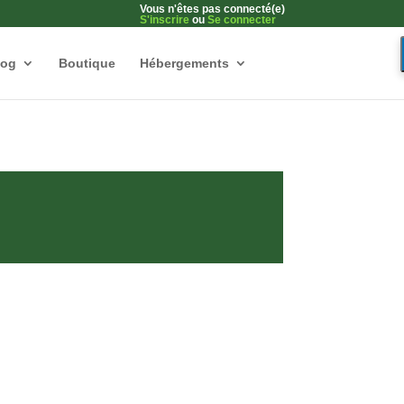
Vous n'êtes pas connecté(e)
S'inscrire
ou
Se connecter
log
Boutique
Hébergements