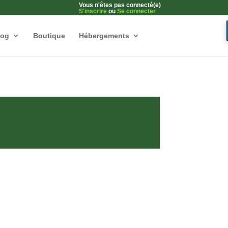
Vous n'êtes pas connecté(e)
S'inscrire
ou
Se connecter
log
Boutique
Hébergements