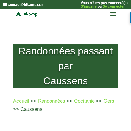
Vous n'êtes pas connecté(e)
contact@hikamp.com
S'inscrire
ou
Se connecter
Randonnées passant
par
Caussens
Accueil
>>
Randonnées
>>
Occitanie
>>
Gers
>> Caussens