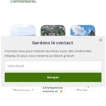
commentaires.
Gardons le contact
Inscrivez-vous pour recevoir les mises à jour des randonnées
Hikamp. En plus, vous recevrez un Ebook gratuit!
GR®65 :
GR®65 :
la Via
la Via
GR®65, Via
Podiensis
Podiensis,
Gebennensis
Envoyer
Section 5,
du Puy-
et Via
de
en-Velay à
Podiensis
Moissac à
Saint-
POWERED BY
Condom
Palais