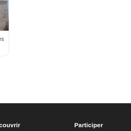
es
couvrir
Participer