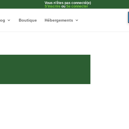
Vous n'êtes pas connecté(e)
S'inscrire
ou
Se connecter
log
Boutique
Hébergements